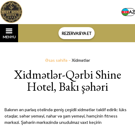
AZ
REZERVASİYA ET
MENYU
Əsas səhifə
–
Xidmətlər
Xidmətlər-Qərbi Shine
Hotel, Bakı şəhəri
Bakının ən parlaq otelində geniş çeşidli xidmətlər təklif edirik: lüks
otaqlar, səhər yeməyi, nahar və şam yeməyi, həmçinin fitness
mərkəzi. Şəhərin mərkəzində unudulmaz vaxt keçirin